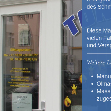
des Schm
Diese Ma
vielen Fä
und Vers
Weitere L
Manue
Ölma
Massa
zuges