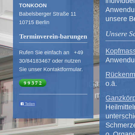
individue
TONKOON
Anwendung
Babelsberger Straße 11
unsere B
10715 Berlin
Unsere S
Terminverein-barungen
Kopfmas
Rufen Sie einfach an +49
Anwendung
30/84183467 oder nutzen
Sie unser Kontaktformular.
Rückenm
o.ä.
Ganzkör
Teilen
Heilmitt
untersch
Schmerze
o. Organe